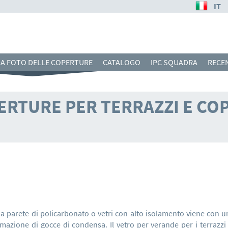
IT
IA FOTO DELLE COPERTURE
CATALOGO
IPC SQUADRA
RECE
PERTURE PER TERRAZZI E CO
ZZO
 parete di policarbonato o vetri con alto isolamento viene con 
ormazione di gocce di condensa. Il vetro per verande per i terraz