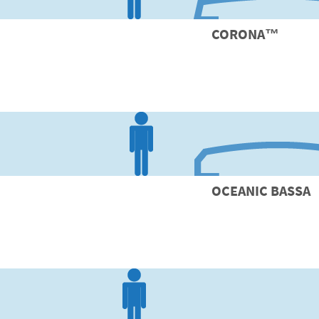
CORONA
™
OCEANIC
BASSA