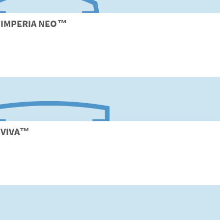
IMPERIA
NEO
™
VIVA
™