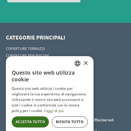
CATEGORIE PRINCIPALI
COPERTURE TERRAZZI
COPERTURE PER PISCINE
×
Coperture per idromassaggio
COPERTURE HORECA
Questo sito web utilizza
ITALIAN
cookie
ITALIAN
Questo sito web utilizza i cookie per
SOCIAL SITES
migliorare la tua esperienza di navigazione.
Utilizzando il nostro sito web acconsenti a
tutti i cookie in conformità con la nostra
policy per i cookie.
Leggi di più
Coperture per Terrazzi e Coperture per Piscine nel
ACCETTA TUTTO
RIFIUTA TUTTO
mondo