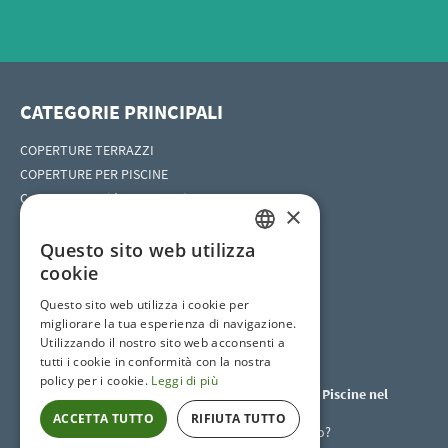
CATEGORIE PRINCIPALI
COPERTURE TERRAZZI
COPERTURE PER PISCINE
Coperture per idromassaggio
×
COPERTURE HORECA
Questo sito web utilizza
ITALIAN
cookie
ITALIAN
SOCIAL SITES
Questo sito web utilizza i cookie per
migliorare la tua esperienza di navigazione.
Utilizzando il nostro sito web acconsenti a
tutti i cookie in conformità con la nostra
policy per i cookie.
Leggi di più
Coperture per Terrazzi e Coperture per Piscine nel
mondo
ACCETTA TUTTO
RIFIUTA TUTTO
In cerca di una nostra agenzia nel mondo?