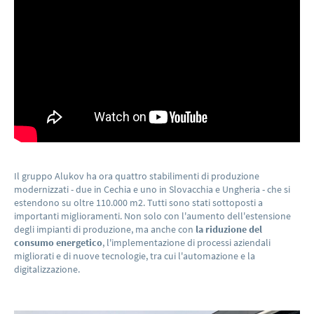
Il gruppo Alukov ha ora quattro stabilimenti di produzione
modernizzati - due in Cechia e uno in Slovacchia e Ungheria - che si
estendono su oltre 110.000 m2. Tutti sono stati sottoposti a
importanti miglioramenti. Non solo con l'aumento dell'estensione
degli impianti di produzione, ma anche con
la riduzione del
consumo energetico
, l'implementazione di processi aziendali
migliorati e di nuove tecnologie, tra cui l'automazione e la
digitalizzazione.