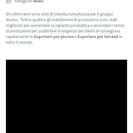
Kategorie:
News
Gli ultimi anni sono stati di crescita tumultuosa per il gruppo
Alukov. Tutti e quattro gli stabilimenti di produzione sono stati
migliorati per aumentare la capacita produttiva e accorciare i tempi
di produzione per soddisfare le esigenze dei clienti di consegnare
rapidamente le
Coperture per piscine
e
Coperture per terrazzi
in
tutto il mondo.