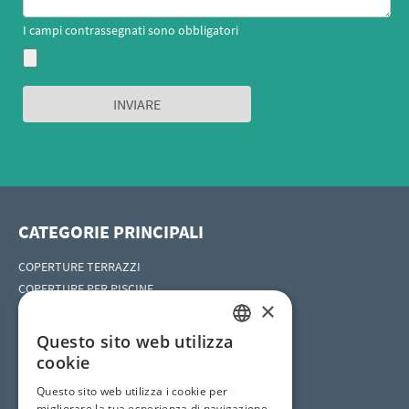
I campi contrassegnati sono obbligatori
CATEGORIE PRINCIPALI
COPERTURE TERRAZZI
COPERTURE PER PISCINE
×
Coperture per idromassaggio
COPERTURE HORECA
Questo sito web utilizza
ITALIAN
cookie
ITALIAN
Questo sito web utilizza i cookie per
SOCIAL SITES
migliorare la tua esperienza di navigazione.